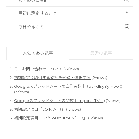
(9)
最初に設定すること
(2)
毎日やること
人気のある記事
最近の記事
Ｑ．お問い合わせについて
(2views)
初期設定：取引する銘柄を登録・選択する
(2views)
Googleスプレッドシートの自作関数｜RoundBySymbol()
(1views)
Googleスプレッドシートの関数｜ImportHTML()
(1views)
初期設定項目「LO N-ATR」
(1views)
初期設定項目「Unit Resource N*DD」
(1views)